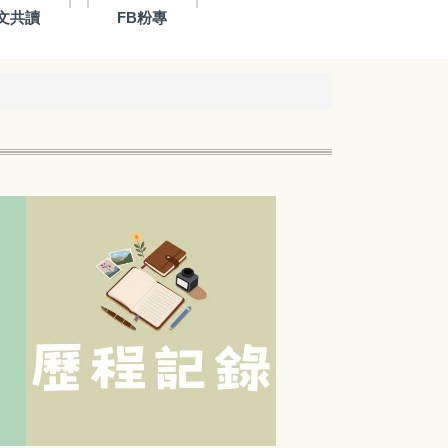
文共讀
FB粉專