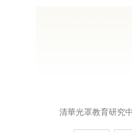
跳
到
主
要
內
容
區
清華光罩教育研究中心 Tsin